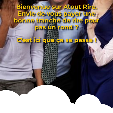
Bienvenue sur Atout Rire.
Envie de vous payer une
bonne tranche de rire pour
pas un rond ?
C’est ici que ça se passe !